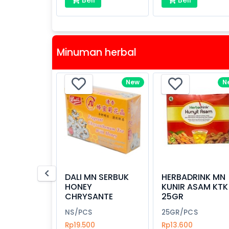
Minuman herbal
New
N
DALI MN SERBUK
HERBADRINK MN
HONEY
KUNIR ASAM KTK
CHRYSANTE
25GR
NS/PCS
25GR/PCS
Rp19.500
Rp13.600