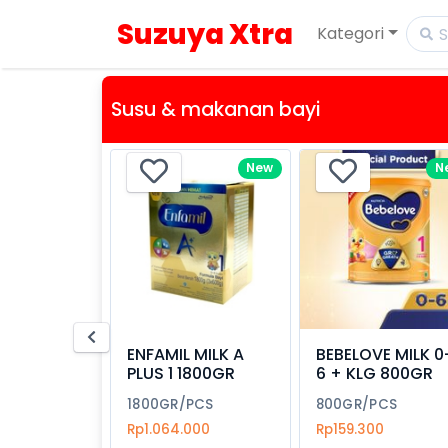
Suzuya Xtra
Kategori
Susu & makanan bayi
New
N
ENFAMIL MILK A
BEBELOVE MILK 0
PLUS 1 1800GR
6 + KLG 800GR
1800GR/PCS
800GR/PCS
Rp1.064.000
Rp159.300