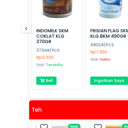
INDOMILK SKM
FRISIAN FLAG SK
COKLAT KLG
KLG BKM 490GR
370GR
490GR/PCS
370GR/PCS
Rp17.500
Rp12.300
Stok:
Habis
Stok:
Tersedia
Beli
Ingatkan Saya
Teh
New
N