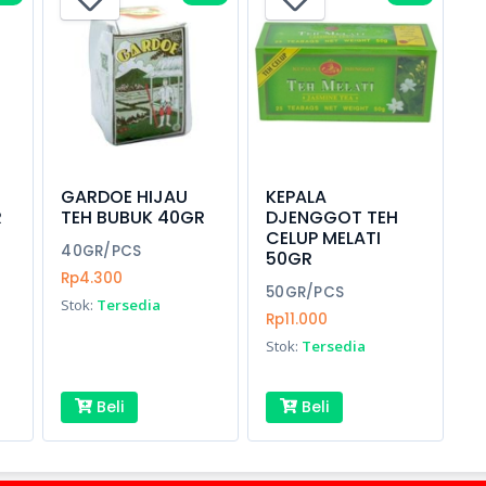
GARDOE HIJAU
KEPALA
R
TEH BUBUK 40GR
DJENGGOT TEH
CELUP MELATI
40GR/PCS
50GR
Rp4.300
50GR/PCS
Stok:
Tersedia
Rp11.000
Stok:
Tersedia
Beli
Beli