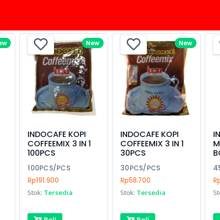
ew
New
New
INDOCAFE KOPI
INDOCAFE KOPI
I
COFFEEMIX 3 IN 1
COFFEEMIX 3 IN 1
M
100PCS
30PCS
B
100PCS/PCS
30PCS/PCS
4
Rp191.900
Rp58.700
R
Stok:
Tersedia
Stok:
Tersedia
St
Beli
Beli