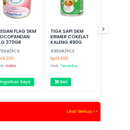
RISIAN FLAG SKM
TIGA SAPI SKM
OCOPANDAN
KRIMER COKELAT
LG 370GR
KALENG 490G
70GR/PCS
490GR/PCS
p14.200
Rp13.600
ok:
Habis
Stok:
Tersedia
Ingatkan Saya
Beli
Lihat Semua >>