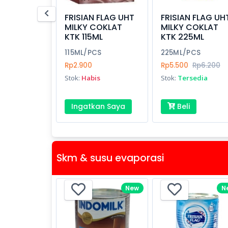
FRISIAN FLAG UHT
FRISIAN FLAG UH
MILKY COKLAT
MILKY COKLAT
KTK 115ML
KTK 225ML
115ML/PCS
225ML/PCS
Rp2.900
Rp5.500
Rp6.200
Stok:
Habis
Stok:
Tersedia
Ingatkan Saya
Beli
Skm & susu evaporasi
New
N