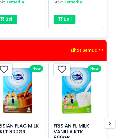
ok:
Tersedia
Stok:
Tersedia
Beli
Beli
Lihat Semua >>
New
New
RISIAN FLAG MILK
FRISIAN FL MILK
KLT 800GR
VANILLA KTK
800GR