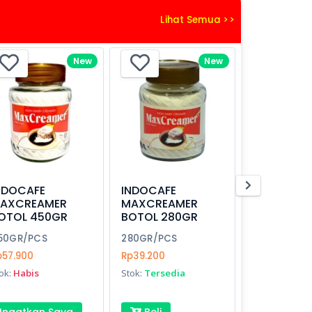
Lihat Semua >>
New
New
NDOCAFE
INDOCAFE
AXCREAMER
MAXCREAMER
OTOL 450GR
BOTOL 280GR
50GR/PCS
280GR/PCS
p57.900
Rp39.200
ok:
Habis
Stok:
Tersedia
Ingatkan Saya
Beli