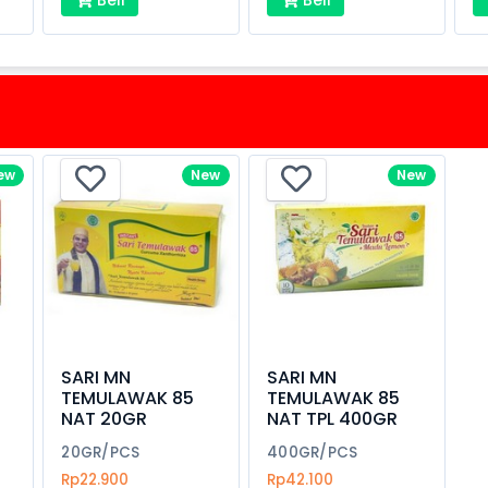
ew
New
New
SARI MN
SARI MN
TEMULAWAK 85
TEMULAWAK 85
NAT 20GR
NAT TPL 400GR
20GR/PCS
400GR/PCS
Rp22.900
Rp42.100