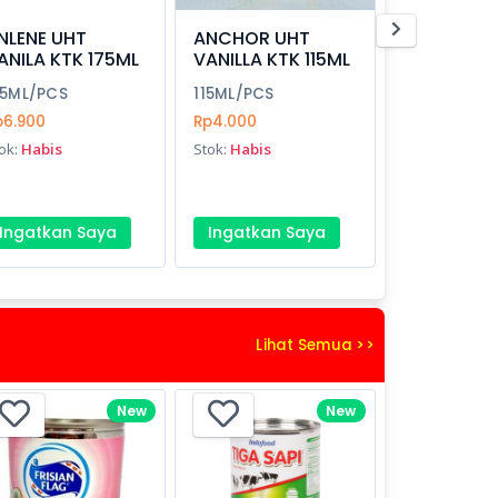
NLENE UHT
ANCHOR UHT
ANILA KTK 175ML
VANILLA KTK 115ML
75ML/PCS
115ML/PCS
p6.900
Rp4.000
ok:
Habis
Stok:
Habis
Ingatkan Saya
Ingatkan Saya
Lihat Semua >>
New
New