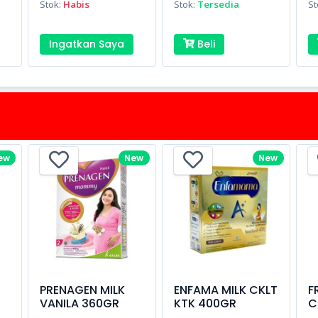
Stok:
Habis
Stok:
Tersedia
St
Ingatkan Saya
Beli
ew
New
New
PRENAGEN MILK
ENFAMA MILK CKLT
F
VANILA 360GR
KTK 400GR
C