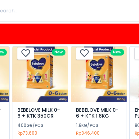
ew
New
New
-
BEBELOVE MILK 0-
BEBELOVE MILK 0-
E
6 + KTK 350GR
6 + KTK 1.8KG
P
400GR/PCS
1.8KG/PCS
8
Rp73.600
Rp346.400
R