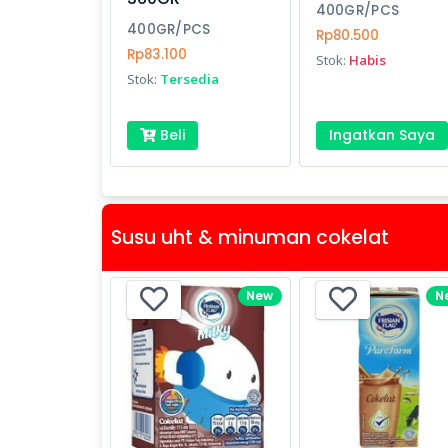
400GR/PCS
400GR/PCS
Rp80.500
Rp83.100
Stok:
Habis
Stok:
Tersedia
Beli
Ingatkan Saya
Susu uht & minuman cokelat
New
N