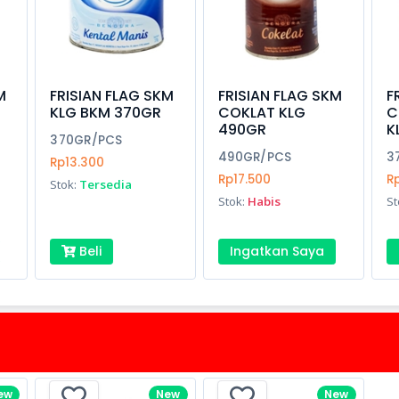
M
FRISIAN FLAG SKM
FRISIAN FLAG SKM
F
KLG BKM 370GR
COKLAT KLG
C
490GR
K
370GR/PCS
490GR/PCS
3
Rp13.300
Rp17.500
R
Stok:
Tersedia
Stok:
Habis
St
Beli
Ingatkan Saya
ew
New
New