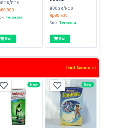
00GR/PCS
800GR/PCS
p80.800
Rp86.900
ok:
Tersedia
Stok:
Tersedia
Beli
Beli
Lihat Semua >>
New
New