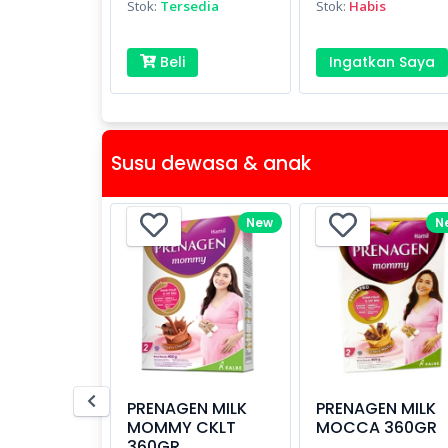
Stok:
Tersedia
Stok:
Habis
Beli
Ingatkan Saya
Susu dewasa & anak
New
N
PRENAGEN MILK
PRENAGEN MILK
MOMMY CKLT
MOCCA 360GR
360GR