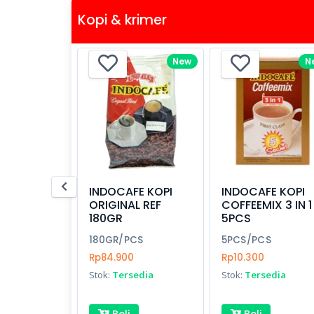
Kopi & krimer
New
N
INDOCAFE KOPI
INDOCAFE KOPI
ORIGINAL REF
COFFEEMIX 3 IN 1
180GR
5PCS
180GR/PCS
5PCS/PCS
Rp84.900
Rp10.300
Stok:
Tersedia
Stok:
Tersedia
Beli
Beli