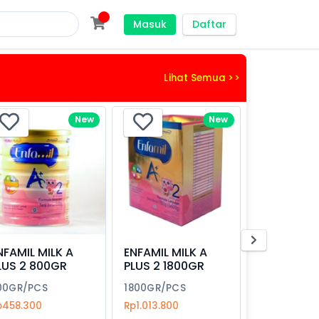
Masuk
Daftar
Lihat Semua >>
New
New
NFAMIL MILK A
ENFAMIL MILK A
LUS 2 800GR
PLUS 2 1800GR
00GR/PCS
1800GR/PCS
p458.300
Rp1.013.800