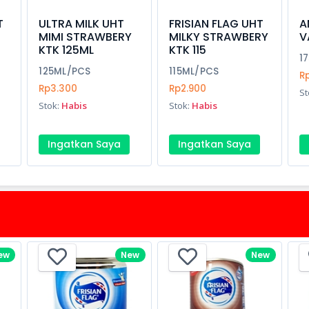
T
ULTRA MILK UHT
FRISIAN FLAG UHT
A
MIMI STRAWBERY
MILKY STRAWBERY
V
KTK 125ML
KTK 115
1
125ML/PCS
115ML/PCS
R
Rp3.300
Rp2.900
St
Stok:
Habis
Stok:
Habis
Ingatkan Saya
Ingatkan Saya
ew
New
New