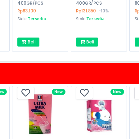
400GR/PCS
400GR/PCS
8
Rp83.100
Rp131.850
-10%
R
Stok:
Tersedia
Stok:
Tersedia
St
Beli
Beli
ew
New
New