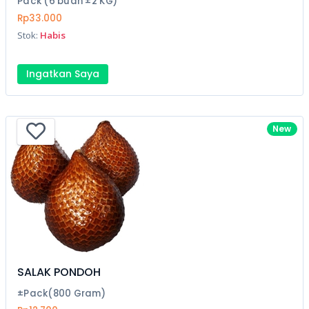
Pack (6 buah ±2 KG)
Rp33.000
Stok:
Habis
Ingatkan Saya
New
SALAK PONDOH
±Pack(800 Gram)