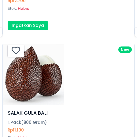
Rp12.700
Stok:
Habis
Ingatkan Saya
New
SALAK GULA BALI
±Pack(800 Gram)
Rp11.100