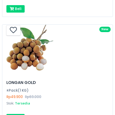
Beli
New
LONGAN GOLD
±Pack(1 KG)
Rp49.900
Rp69.000
Stok:
Tersedia