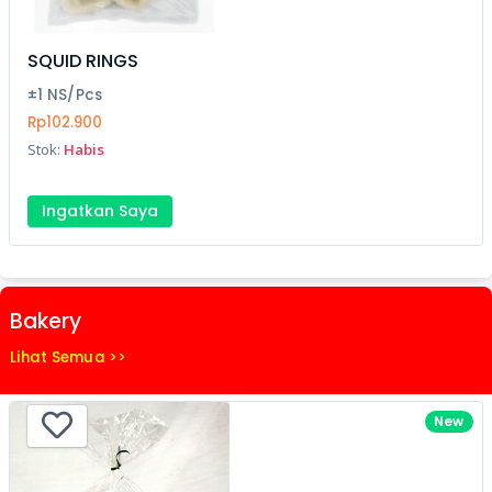
SQUID RINGS
±1 NS/Pcs
Rp102.900
Stok:
Habis
Ingatkan Saya
Bakery
Lihat Semua >>
New