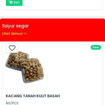
Beli
Sayur segar
Lihat Semua >>
New
KACANG TANAH KULIT BASAH
NS/PCS