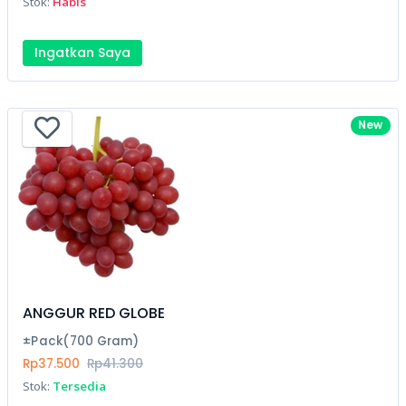
Stok:
Habis
Ingatkan Saya
New
ANGGUR RED GLOBE
±Pack(700 Gram)
Rp37.500
Rp41.300
Stok:
Tersedia