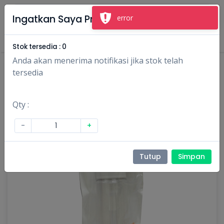
×
Ingatkan Saya Produk Ini
error
Masuk
Daftar
Stok tersedia :
0
Anda akan menerima notifikasi jika stok telah
tersedia
Qty :
-
+
Tutup
Simpan