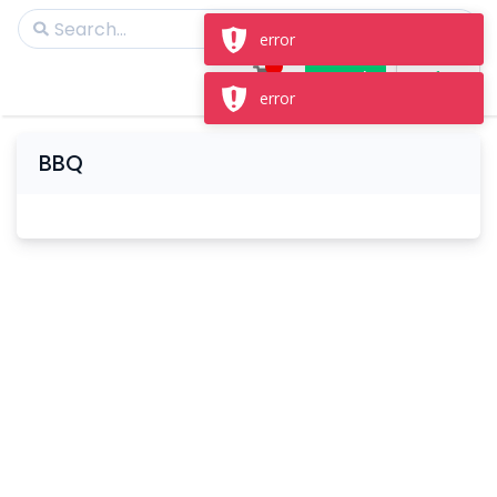
error
Masuk
Daftar
error
BBQ